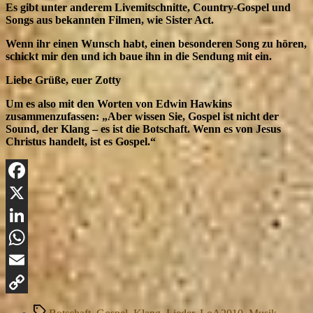
Es gibt unter anderem Livemitschnitte, Country-Gospel und
Songs aus bekannten Filmen, wie Sister Act.
Wenn ihr einen Wunsch habt, einen besonderen Song zu hören,
schickt mir den und ich baue ihn in die Sendung mit ein.
Liebe Grüße, euer Zotty
Um es also mit den Worten von Edwin Hawkins
zusammenzufassen: „Aber wissen Sie, Gospel ist nicht der
Sound, der Klang – es ist die Botschaft. Wenn es von Jesus
Christus handelt, ist es Gospel.“
Facebook
X
LinkedIn
WhatsApp
Email
Copy
Schlagwörter