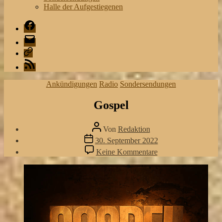
Halle der Aufgestiegenen
Facebook
Mail
Playlist
RSS
Kategorien
Ankündigungen
Radio
Sondersendungen
Gospel
Beitragsautor
Von
Redaktion
Veröffentlichungsdatum
30. September 2022
zu
Keine Kommentare
Gospel