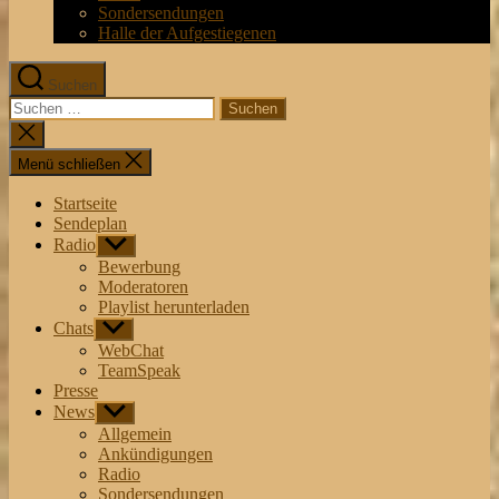
Sondersendungen
Halle der Aufgestiegenen
Suchen
Suchen
nach:
Suche
schließen
Menü schließen
Startseite
Sendeplan
Radio
Untermenü
anzeigen
Bewerbung
Moderatoren
Playlist herunterladen
Chats
Untermenü
anzeigen
WebChat
TeamSpeak
Presse
News
Untermenü
anzeigen
Allgemein
Ankündigungen
Radio
Sondersendungen