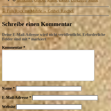
Botschaft
,
Gospel
,
Klang
,
Lieder
,
LoA2010
,
Musik
Link
←
Folk Rock mit Mohrle
→
Grübel, Raschel,
Schreibe einen Kommentar
Deine E-Mail-Adresse wird nicht veröffentlicht.
Erforderliche
Felder sind mit
*
markiert
Kommentar
*
Name
*
E-Mail-Adresse
*
Website