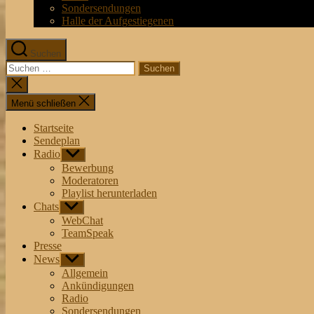
Sondersendungen
Halle der Aufgestiegenen
Suchen
Suchen
nach:
Suche
schließen
Menü schließen
Startseite
Sendeplan
Radio
Untermenü
anzeigen
Bewerbung
Moderatoren
Playlist herunterladen
Chats
Untermenü
anzeigen
WebChat
TeamSpeak
Presse
News
Untermenü
anzeigen
Allgemein
Ankündigungen
Radio
Sondersendungen