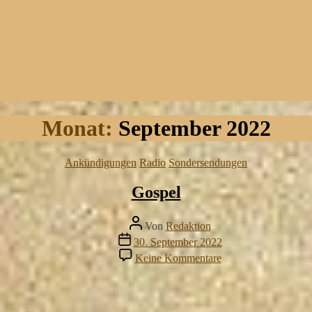
Monat:
September 2022
Kategorien
Ankündigungen
Radio
Sondersendungen
Gospel
Beitragsautor
Von
Redaktion
Veröffentlichungsdatum
30. September 2022
zu
Keine Kommentare
Gospel