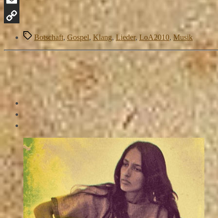
Email
Copy
Schlagwörter
Botschaft
,
Gospel
,
Klang
,
Lieder
,
LoA2010
,
Musik
Link