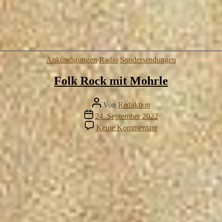
Kategorien
Ankündigungen
Radio
Sondersendungen
Folk Rock mit Mohrle
Beitragsautor
Von
Redaktion
Veröffentlichungsdatum
24. September 2022
zu
Keine Kommentare
Folk
Rock
mit
Mohrle