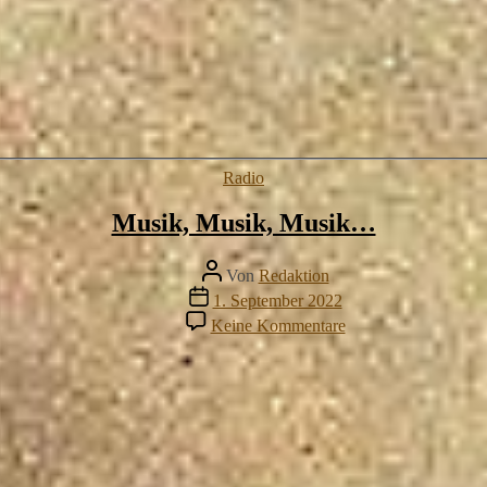
Kategorien
Radio
Musik, Musik, Musik…
Beitragsautor
Von
Redaktion
Veröffentlichungsdatum
1. September 2022
zu
Keine Kommentare
Musik,
Musik,
Musik…