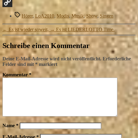
Email
Copy
Schlagwörter
Hörer
,
LoA2010
,
Modis
,
Musik
,
Show
,
Singen
Link
←
Es ist wieder soweit,
→
Es ist LIEDERLOTTO Time.
Schreibe einen Kommentar
Deine E-Mail-Adresse wird nicht veröffentlicht.
Erforderliche
Felder sind mit
*
markiert
Kommentar
*
Name
*
E-Mail-Adresse
*