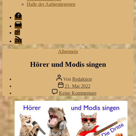
Halle der Aufgestiegenen
Facebook
Mail
Playlist
RSS
Kategorien
Allgemein
Hörer und Modis singen
Beitragsautor
Von
Redaktion
Veröffentlichungsdatum
21. Mai 2022
zu
Keine Kommentare
Hörer
und
Modis
singen