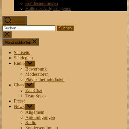
Sondersendungen
Halle der Aufgestiegenen
Suchen
Suchen
nach:
Suche
schließen
Menü schließen
Startseite
Sendeplan
Radio
Untermenü
anzeigen
Bewerbung
Moderatoren
Playlist herunterladen
Chats
Untermenü
anzeigen
WebChat
TeamSpeak
Presse
News
Untermenü
anzeigen
Allgemein
Ankündigungen
Radio
Sondersendungen