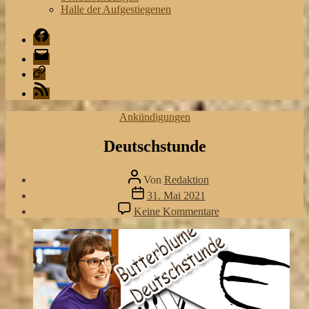
Halle der Aufgestiegenen
Facebook
Mail
Playlist
RSS
Kategorien
Ankündigungen
Deutschstunde
Beitragsautor
Von
Redaktion
Veröffentlichungsdatum
31. Mai 2021
zu
Keine Kommentare
Deutschstunde