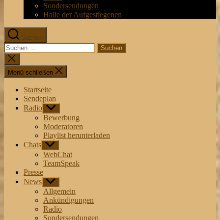
Sondersendungen
Halle der Aufgestiegenen
Suchen
Suchen
nach:
Suche
schließen
Menü schließen
Startseite
Sendeplan
Radio
Untermenü
anzeigen
Bewerbung
Moderatoren
Playlist herunterladen
Chats
Untermenü
anzeigen
WebChat
TeamSpeak
Presse
News
Untermenü
anzeigen
Allgemein
Ankündigungen
Radio
Sondersendungen