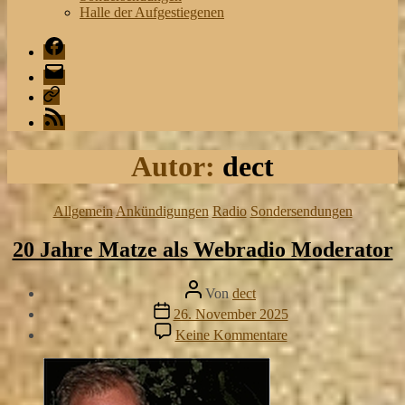
Halle der Aufgestiegenen
Facebook
Mail
Playlist
RSS
Autor:
dect
Kategorien
Allgemein
Ankündigungen
Radio
Sondersendungen
20 Jahre Matze als Webradio Moderator
Beitragsautor
Von
dect
Veröffentlichungsdatum
26. November 2025
zu
Keine Kommentare
20
Jahre
Matze
als