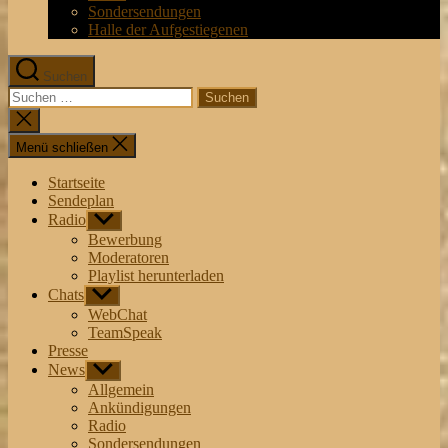
Sondersendungen
Halle der Aufgestiegenen
Suchen
Suchen
nach:
Suche
schließen
Menü schließen
Startseite
Sendeplan
Radio
Untermenü
anzeigen
Bewerbung
Moderatoren
Playlist herunterladen
Chats
Untermenü
anzeigen
WebChat
TeamSpeak
Presse
News
Untermenü
anzeigen
Allgemein
Ankündigungen
Radio
Sondersendungen