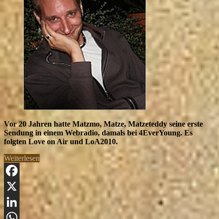
Webradio
Moderator
Vor 20 Jahren hatte Matzmo, Matze, Matzeteddy seine erste
Sendung in einem Webradio, damals bei 4EverYoung. Es
folgten Love on Air und LoA2010.
„20
Weiterlesen
Jahre
Matze
als
Facebook
Webradio
X
Moderator“
LinkedIn