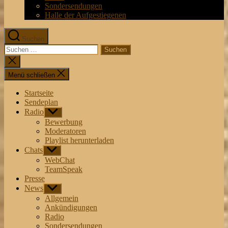
Sondersendungen
Halle der Aufgestiegenen
Suchen
Suchen
nach:
Suche
schließen
Menü schließen
Startseite
Sendeplan
Radio
Untermenü
anzeigen
Bewerbung
Moderatoren
Playlist herunterladen
Chats
Untermenü
anzeigen
WebChat
TeamSpeak
Presse
News
Untermenü
anzeigen
Allgemein
Ankündigungen
Radio
Sondersendungen