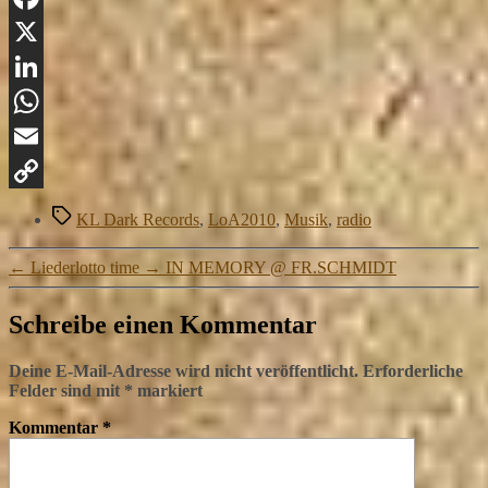
Facebook
X
LinkedIn
WhatsApp
Email
Copy
Schlagwörter
KL Dark Records
,
LoA2010
,
Musik
,
radio
Link
←
Liederlotto time
→
IN MEMORY @ FR.SCHMIDT
Schreibe einen Kommentar
Deine E-Mail-Adresse wird nicht veröffentlicht.
Erforderliche
Felder sind mit
*
markiert
Kommentar
*