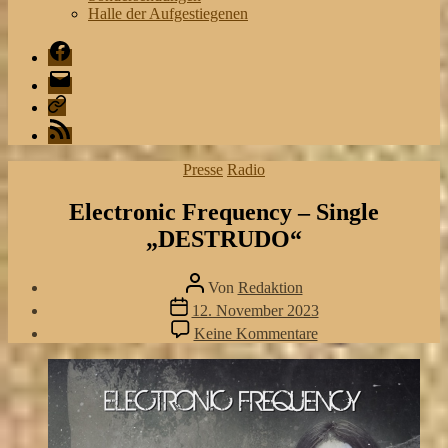
Halle der Aufgestiegenen
Facebook
Mail
Playlist
RSS
Kategorien
Presse
Radio
Electronic Frequency – Single
„DESTRUDO“
Beitragsautor
Von
Redaktion
Veröffentlichungsdatum
12. November 2023
zu
Keine Kommentare
Electronic
Frequency
–
Single
„DESTRUDO“