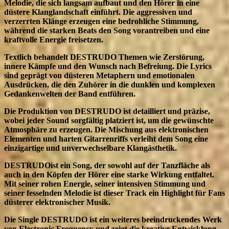
Melodie, die sich langsam aufbaut und den Hörer in eine
düstere Klanglandschaft einführt. Die aggressiven und
verzerrten Klänge erzeugen eine bedrohliche Stimmung,
während die starken Beats den Song vorantreiben und eine
kraftvolle Energie freisetzen.
Textlich behandelt DESTRUDO Themen wie Zerstörung,
innere Kämpfe und den Wunsch nach Befreiung. Die Lyrics
sind geprägt von düsteren Metaphern und emotionalen
Ausdrücken, die den Zuhörer in die dunklen und komplexen
Gedankenwelten der Band entführen.
Die Produktion von DESTRUDO ist detailliert und präzise,
wobei jeder Sound sorgfältig platziert ist, um die gewünschte
Atmosphäre zu erzeugen. Die Mischung aus elektronischen
Elementen und harten Gitarrenriffs verleiht dem Song eine
einzigartige und unverwechselbare Klangästhetik.
DESTRUDOist ein Song, der sowohl auf der Tanzfläche als
auch in den Köpfen der Hörer eine starke Wirkung entfaltet.
Mit seiner rohen Energie, seiner intensiven Stimmung und
seiner fesselnden Melodie ist dieser Track ein Highlight für Fans
düsterer elektronischer Musik.
Die Single DESTRUDO ist ein weiteres beeindruckendes Werk
von Electronic Frequency und zeigt die kreative Entwicklung