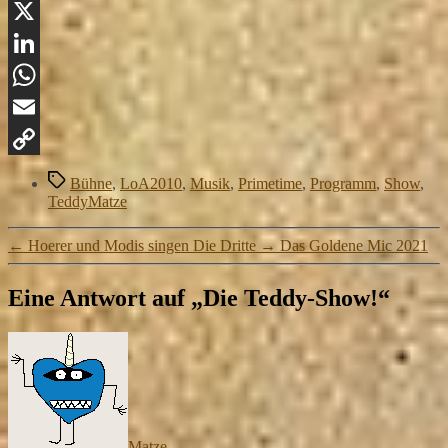
Facebook
X
LinkedIn
WhatsApp
Email
Copy
Schlagwörter
Bühne
,
LoA2010
,
Musik
,
Primetime
,
Programm
,
Show
,
TeddyMatze
Link
←
Hoerer und Modis singen Die Dritte
→
Das Goldene Mic 2021
Eine Antwort auf „Die Teddy-Show!“
sagt:
Matze