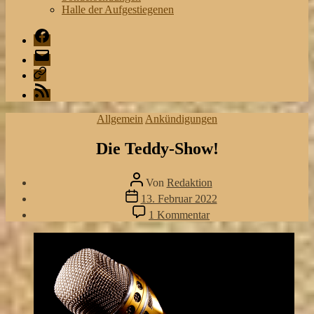
Halle der Aufgestiegenen
Facebook
Mail
Playlist
RSS
Kategorien
Allgemein
Ankündigungen
Die Teddy-Show!
Beitragsautor
Von
Redaktion
Veröffentlichungsdatum
13. Februar 2022
zu
1 Kommentar
Die
Teddy-
Show!