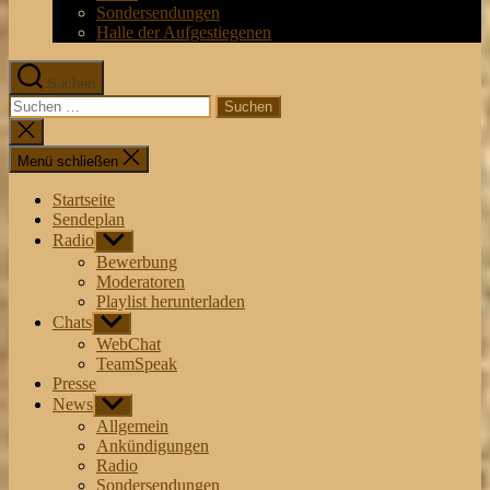
Sondersendungen
Halle der Aufgestiegenen
Suchen
Suchen
nach:
Suche
schließen
Menü schließen
Startseite
Sendeplan
Radio
Untermenü
anzeigen
Bewerbung
Moderatoren
Playlist herunterladen
Chats
Untermenü
anzeigen
WebChat
TeamSpeak
Presse
News
Untermenü
anzeigen
Allgemein
Ankündigungen
Radio
Sondersendungen